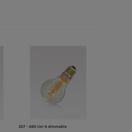
Handmade - Salt
479 kr
E27 - A60 Uni-k dimmable