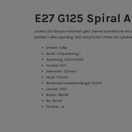
E27 G125 Spiral 
Läcker LED-lampa med klart glas. Denna ljuskälla har ett
perfekt i våra upphäng, eller lampfötter. Hittar sin självk
Effekt: 3,8W
Antal i förpackning:1
Spänning: 220V-240V
Sockel: E27
Diameter: 125mm
Höjd: 17,5cm
Beräknad medellivslängd: 15000
Lumen: 200
Kelvin: 1800K
Ra: Ra 90
Dimbar: Ja