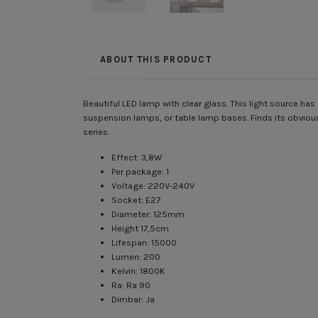
ABOUT THIS PRODUCT
Beautiful LED lamp with clear glass. This light source has
suspension lamps, or table lamp bases. Finds its obvious
series.
Effect: 3,8W
Per package: 1
Voltage: 220V-240V
Socket: E27
Diameter: 125mm
Height 17,5cm
Lifespan: 15000
Lumen: 200
Kelvin: 1800K
Ra: Ra 90
Dimbar: Ja