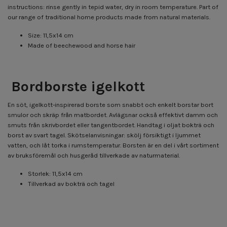
instructions: rinse gently in tepid water, dry in room temperature. Part of
our range of traditional home products made from natural materials.
Size: 11,5x14 cm
Made of beechewood and horse hair
Bordborste igelkott
En söt, igelkott-inspirerad borste som snabbt och enkelt borstar bort
smulor och skräp från matbordet. Avlägsnar också effektivt damm och
smuts från skrivbordet eller tangentbordet. Handtag i oljat bokträ och
borst av svart tagel. Skötselanvisningar: skölj försiktigt i ljummet
vatten, och låt torka i rumstemperatur. Borsten är en del i vårt sortiment
av bruksföremål och husgeråd tillverkade av naturmaterial.
Storlek: 11,5x14 cm
Tillverkad av bokträ och tagel