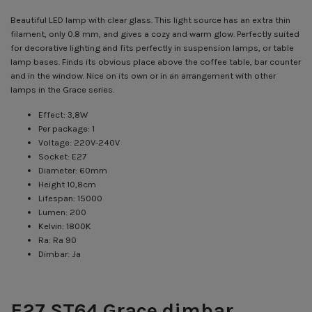
Beautiful LED lamp with clear glass. This light source has an extra thin
filament, only 0.8 mm, and gives a cozy and warm glow. Perfectly suited
for decorative lighting and fits perfectly in suspension lamps, or table
lamp bases. Finds its obvious place above the coffee table, bar counter
and in the window. Nice on its own or in an arrangement with other
lamps in the Grace series.
Effect: 3,8W
Per package: 1
Voltage: 220V-240V
Socket: E27
Diameter: 60mm
Height 10,8cm
Lifespan: 15000
Lumen: 200
Kelvin: 1800K
Ra: Ra 90
Dimbar: Ja
E27 ST64 Grace dimbar