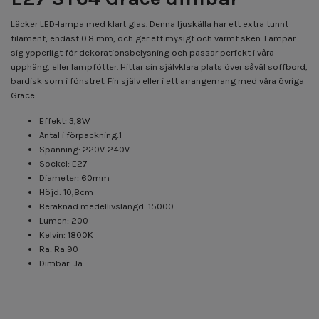
Läcker LED-lampa med klart glas. Denna ljuskälla har ett extra tunnt
filament, endast 0.8 mm, och ger ett mysigt och varmt sken. Lämpar
sig ypperligt för dekorationsbelysning och passar perfekt i våra
upphäng, eller lampfötter. Hittar sin självklara plats över såväl soffbord,
bardisk som i fönstret. Fin själv eller i ett arrangemang med våra övriga
Grace.
Effekt: 3,8W
Antal i förpackning:1
Spänning: 220V-240V
Sockel: E27
Diameter: 60mm
Höjd: 10,8cm
Beräknad medellivslängd: 15000
Lumen: 200
Kelvin: 1800K
Ra: Ra 90
Dimbar: Ja