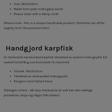
Size: 36x11x13cm
Made from plain mahogany wood
Please clean with a damp cloth
(Please note - this is a unique handmade product, therefore can differ
slightly from the pictured item)
Handgjord karpfisk
En fantastisk handsnidad karpfisk tillverkad av vackert mahognyträ. Ett
vackert blickfång och konstverk för hemmet!
Storlek: 36x11x13cm
Tillverkad av obehandlat mahognyträ
Rengörs med fuktad trasa
(Vänligen notera - då varje träskulptur är unik kan den verkliga
produkten skilja sig något från bilden)