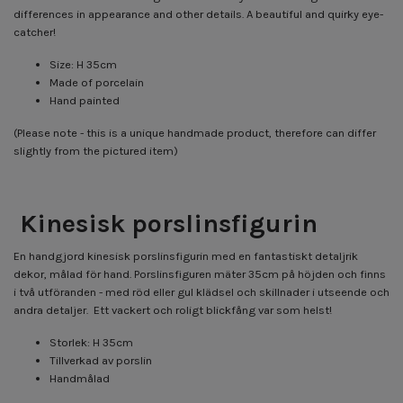
differences in appearance and other details. A beautiful and quirky eye-
catcher!
Size: H 35cm
Made of porcelain
Hand painted
(Please note - this is a unique handmade product, therefore can differ
slightly from the pictured item)
Kinesisk porslinsfigurin
En handgjord kinesisk porslinsfigurin med en fantastiskt detaljrik
dekor, målad för hand. Porslinsfiguren mäter 35cm på höjden och finns
i två utföranden - med röd eller gul klädsel och skillnader i utseende och
andra detaljer. Ett vackert och roligt blickfång var som helst!
Storlek: H 35cm
Tillverkad av porslin
Handmålad