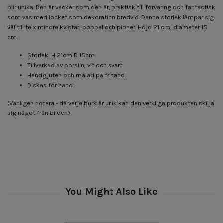
blir unika. Den är vacker som den är, praktisk till förvaring och fantastisk
som vas med locket som dekoration bredvid. Denna storlek lämpar sig
väl till te x mindre kvistar, poppel och pioner. Höjd 21 cm, diameter 15
cm.
Storlek: H 21cm D 15cm
Tillverkad av porslin, vit och svart
Handgjuten och målad på frihand
Diskas för hand
(Vänligen notera - då varje burk är unik kan den verkliga produkten skilja
sig något från bilden)