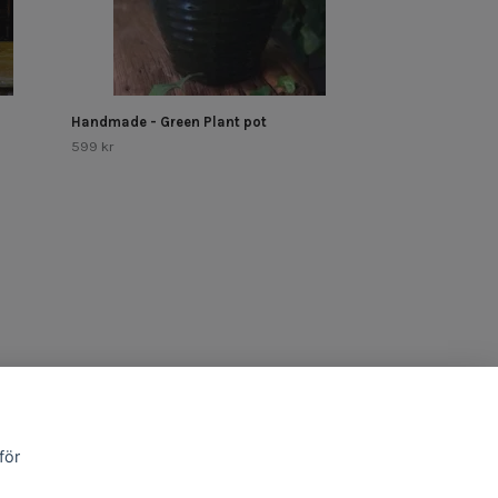
Handmade - Green Plant pot
599 kr
för