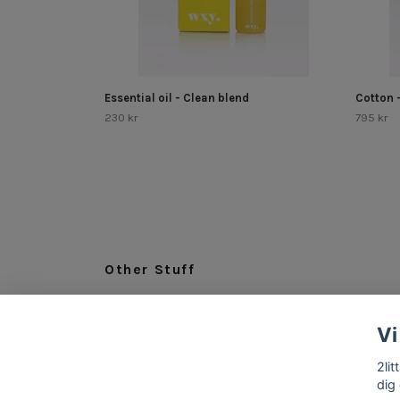
Essential oil - Clean blend
Cotton 
230 kr
795 kr
Other Stuff
LEGAL
Vi
ABOUT US
INFO & CONTACT
2li
dig