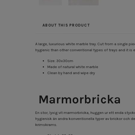
ABOUT THIS PRODUCT
A large, luxurious white marble tray.
Cut from a single pie
hygienic than other conventional types of trays and it is
Size: 30x30cm
Made of natural white marble
Clean by hand and wipe dry
Marmorbricka
En stor, lyxig vit marmorbricka, huggen ur ett enda styc
hygienisk än andra konventionella typer av brickor och den
krimskrams.