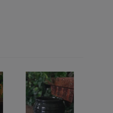
Mushy - Table L
450 kr