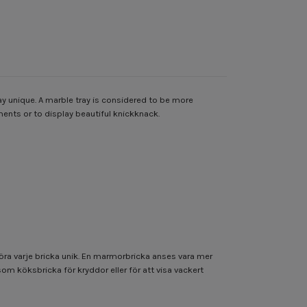
ay unique.
A marble tray is considered to be more
iments or to display beautiful knickknack.
göra varje bricka unik. En marmorbricka anses vara mer
som köksbricka för kryddor eller för att visa vackert