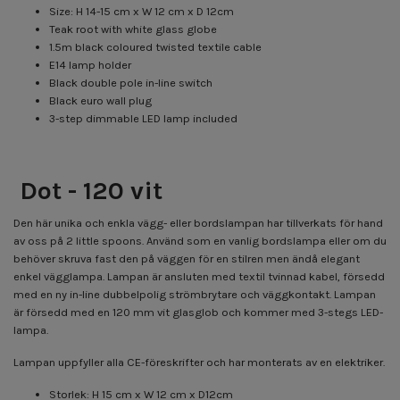
Size: H 14-15 cm x W 12 cm x D 12cm
Teak root with white glass globe
1.5m black coloured twisted textile cable
E14 lamp holder
Black double pole in-line switch
Black euro wall plug
3-step dimmable LED lamp included
Dot - 120 vit
Den här unika och enkla vägg- eller bordslampan har tillverkats för hand
av oss på 2 little spoons. Använd som en vanlig bordslampa eller om du
behöver skruva fast den på väggen för en stilren men ändå elegant
enkel vägglampa. Lampan är ansluten med textil tvinnad kabel, försedd
med en ny in-line dubbelpolig strömbrytare och väggkontakt. Lampan
är försedd med en 120 mm vit glasglob och kommer med 3-stegs LED-
lampa.
Lampan uppfyller alla CE-föreskrifter och har monterats av en elektriker.
Storlek: H 15 cm x W 12 cm x D12cm