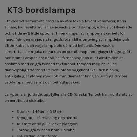
KT3 bordslampa
Ett kreativt samarbete med en av våra lokala favorit-keramiker, Karin
Tunare, har resulterat i en serie vackra bordslampor, exklusivt tillverkade
och sålda av 2 little spoons. Tillverkningen av lamporna sker helt för
hand, från den drejade stengodsfoten till montering av lampdelar och
strömkabel, och varje lampa blir därmed helt unik. Den vackra
lampfoten har mjuka ringar och en semitransparent glasyr i beige, grått
och brunt. Lampan har detaljer i rå mässing och oljat almträ och är
ansluten med en grå tvinnad textilkabel, försedd med en in-line
dubbelpolig strömbrytare och jordad väggkontakt. I den blanka,
antikgula glasgloben med 150 mm diameter finns en 3-stegs dimbar
LED-lampa med varmt och behagligt sken.
Lamporna är jordade, uppfyller alla CE-föreskrifter och har monterats av
en certifierad elektriker.
Storlek: H 40cm x B 15cm
Stengods, rå mässing och almträ
150 mm antik gul eller vit glasglob
Jordad grå tvinnad bomullskabel
E14 jordad lamphållare