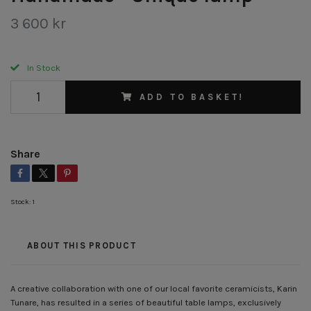
3 600 kr
In Stock
ADD TO BASKET!
Share
Stock:
1
ABOUT THIS PRODUCT
A creative collaboration with one of our local favorite ceramicists, Karin
Tunare, has resulted in a series of beautiful table lamps, exclusively