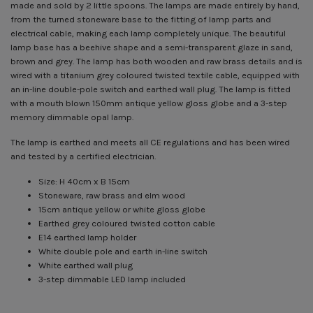
made and sold by 2 little spoons. The lamps are made entirely by hand,
from the turned stoneware base to the fitting of lamp parts and
electrical cable, making each lamp completely unique. The beautiful
lamp base has a beehive shape and a semi-transparent glaze in sand,
brown and grey. The lamp has both wooden and raw brass details and is
wired with a titanium grey coloured twisted textile cable, equipped with
an in-line double-pole switch and earthed wall plug. The lamp is fitted
with a mouth blown 150mm antique yellow gloss globe and a 3-step
memory dimmable opal lamp.
The lamp is earthed and meets all CE regulations and has been wired
and tested by a certified electrician.
Size: H 40cm x B 15cm
Stoneware, raw brass and elm wood
15cm antique yellow or white gloss globe
Earthed grey coloured twisted cotton cable
E14 earthed lamp holder
White double pole and earth in-line switch
White earthed wall plug
3-step dimmable LED lamp included