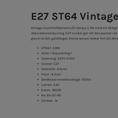
E27 ST64 Vintage
Vintage Gold Kolfilament LED lampa 3,7W med ett riktigt
dekorationsbelysning. E27 sockel gör att den passar i e
glaset är lätt guldfärgat. Denna lampa funkar fint att d
Effekt: 3,8W
Antal i förpackning:1
Spänning: 220V-240V
Sockel: E27
Diameter: 64mm
Höjd: 14.2cm
Beräknad medellivslängd: 15000
Lumen: 240
Kelvin: 1800K
Ra: Ra 90-99
Dimbar: Ja