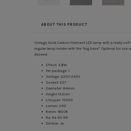
ABOUT THIS PRODUCT
Vintage Gold Carbon Filament LED lamp with a really soft 
regular lamp holder with the "big base". Optimal for use 
desired.
Effect: 3,8W
Per package: 1
Voltage: 220V-240V
Socket: E27
Diameter: 64mm
Height 14.2cm
Lifespan: 15000
Lumen: 240
Kelvin: 1800K
Ra: Ra 90-99
Dimbar: Ja