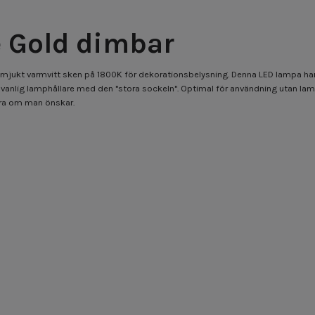
 Gold dimbar
 mjukt varmvitt sken på 1800K för dekorationsbelysning. Denna LED lampa har
n vanlig lamphållare med den "stora sockeln". Optimal för användning utan 
imra om man önskar.