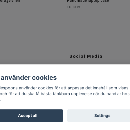
torage shelf
Handmade laptop case
1 800 kr
Social Media
Facebook
 använder cookies
Instagram
ttlespoons använder cookies för att anpassa det innehåll som visas 
 och för att du ska få bästa tänkbara upplevelse när du handlar hos
.
Accept all
Settings