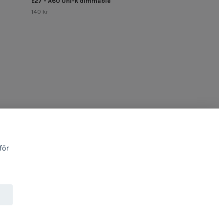
E27 - A60 Uni-k dimmable
140 kr
för