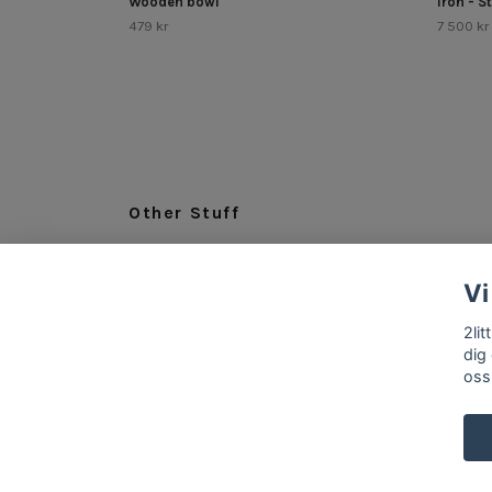
Wooden bowl
Iron - S
479 kr
7 500 kr
Other Stuff
LEGAL
Vi
ABOUT US
INFO & CONTACT
2li
dig
oss
© 2026 2littlespoons