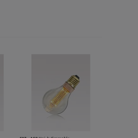
Stoneware - Pla
169 kr