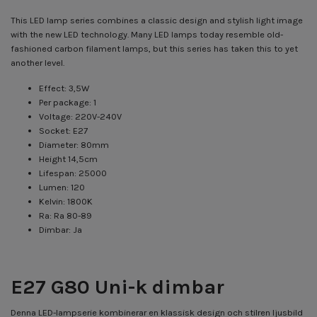
This LED lamp series combines a classic design and stylish light image
with the new LED technology. Many LED lamps today resemble old-
fashioned carbon filament lamps, but this series has taken this to yet
another level.
Effect: 3,5W
Per package: 1
Voltage: 220V-240V
Socket: E27
Diameter: 80mm
Height 14,5cm
Lifespan: 25000
Lumen: 120
Kelvin: 1800K
Ra: Ra 80-89
Dimbar: Ja
E27 G80 Uni-k dimbar
Denna LED-lampserie kombinerar en klassisk design och stilren ljusbild