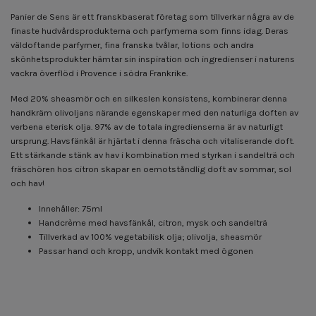
Panier de Sens är ett franskbaserat företag som tillverkar några av de
finaste hudvårdsprodukterna och parfymerna som finns idag. Deras
väldoftande parfymer, fina franska tvålar, lotions och andra
skönhetsprodukter hämtar sin inspiration och ingredienser i naturens
vackra överflöd i Provence i södra Frankrike.
Med 20% sheasmör och en silkeslen konsistens, kombinerar denna
handkräm olivoljans närande egenskaper med den naturliga doften av
verbena eterisk olja. 97% av de totala ingredienserna är av naturligt
ursprung. Havsfänkål är hjärtat i denna fräscha och vitaliserande doft.
Ett stärkande stänk av hav i kombination med styrkan i sandelträ och
fräschören hos citron skapar en oemotståndlig doft av sommar, sol
och hav!
Innehåller: 75ml
Handcrème med havsfänkål, citron, mysk och sandelträ
Tillverkad av 100% vegetabilisk olja; olivolja, sheasmör
Passar hand och kropp, undvik kontakt med ögonen