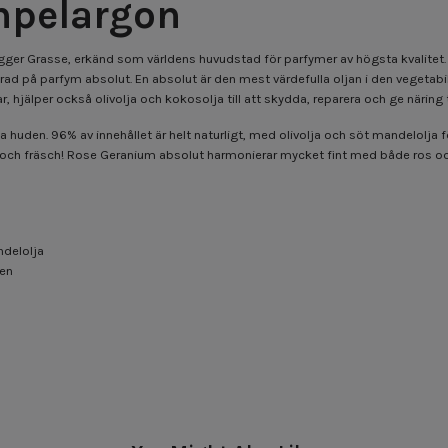
npelargon
gger Grasse, erkänd som världens huvudstad för parfymer av högsta kvalitet. 
ad på parfym absolut. En absolut är den mest värdefulla oljan i den vegetabilis
 hjälper också olivolja och kokosolja till att skydda, reparera och ge näring ti
da huden. 96% av innehållet är helt naturligt, med olivolja och söt mandelolj
ch fräsch! Rose Geranium absolut harmonierar mycket fint med både ros o
ndelolja
nen