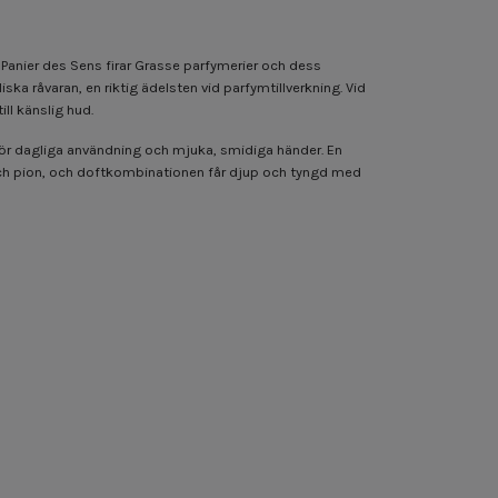
Panier des Sens firar Grasse parfymerier och dess
ka råvaran, en riktig ädelsten vid parfymtillverkning. Vid
ll känslig hud.
a för dagliga användning och mjuka, smidiga händer. En
ch pion, och doftkombinationen får djup och tyngd med