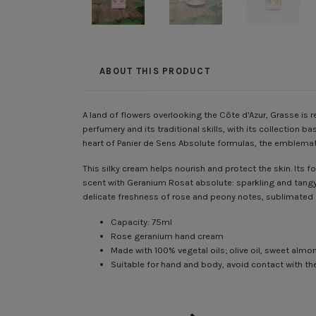
ABOUT THIS PRODUCT
A land of flowers overlooking the Côte d'Azur, Grasse is 
perfumery and its traditional skills, with its collection
heart of Panier de Sens Absolute formulas, the emblematic
This silky cream helps nourish and protect the skin. Its f
scent with Geranium Rosat absolute: sparkling and tangy
delicate freshness of rose and peony notes, sublimated 
Capacity: 75ml
Rose geranium hand cream
Made with 100% vegetal oils; olive oil, sweet almon
Suitable for hand and body, avoid contact with th