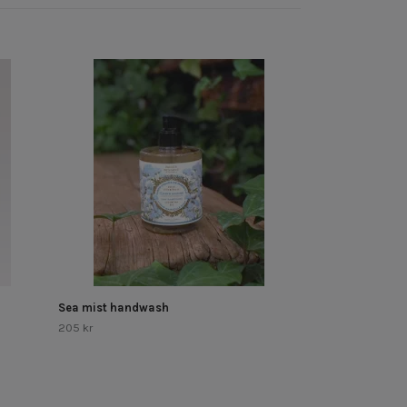
Soothing Prove
205 kr
Sea mist handwash
205 kr