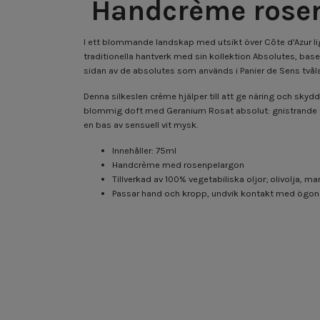
Handcrème rose
I ett blommande landskap med utsikt över Côte d'Azur li
traditionella hantverk med sin kollektion Absolutes, baser
sidan av de absolutes som används i Panier de Sens tvålar,
Denna silkeslen crème hjälper till att ge näring och skyd
blommig doft med Geranium Rosat absolut: gnistrande o
en bas av sensuell vit mysk.
Innehåller: 75ml
Handcrème med rosenpelargon
Tillverkad av 100% vegetabiliska oljor; olivolja, ma
Passar hand och kropp, undvik kontakt med ögo