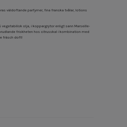
as väldoftande parfymer, fina franska tvålar, lotions
egetabilisk olja, i koppargrytor enligt sann Marseille-
 sprudlande friskheten hos citrusskal i kombination med
e fräsch doft!