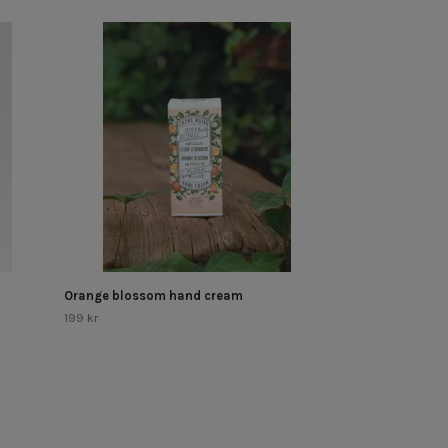
Soothing Prove
205 kr
Orange blossom hand cream
199 kr