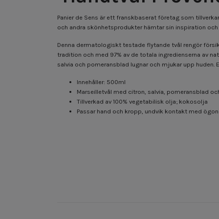
Panier de Sens är ett franskbaserat företag som tillverk
och andra skönhetsprodukter hämtar sin inspiration och i
Denna dermatologiskt testade flytande tvål rengör försikt
tradition och med 97% av de totala ingredienserna av nat
salvia och pomeransblad lugnar och mjukar upp huden. En
Innehåller: 500ml
Marseilletvål med citron, salvia, pomeransblad oc
Tillverkad av 100% vegetabilisk olja; kokosolja
Passar hand och kropp, undvik kontakt med ögo