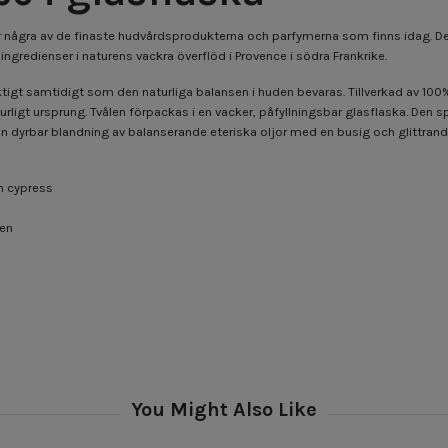
ar några av de finaste hudvårdsprodukterna och parfymerna som finns idag. Der
ngredienser i naturens vackra överflöd i Provence i södra Frankrike.
igt samtidigt som den naturliga balansen i huden bevaras. Tillverkad av 100% v
urligt ursprung. Tvålen förpackas i en vacker, påfyllningsbar glasflaska. Den
 dyrbar blandning av balanserande eteriska oljor med en busig och glittrand
h cypress
nen