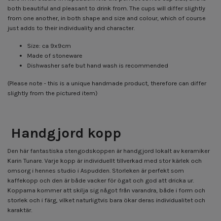
both beautiful and pleasant to drink from. The cups will differ slightly
from one another, in both shape and size and colour, which of course
just adds to their individuality and character.
Size: ca 9x9cm
Made of stoneware
Dishwasher safe but hand wash is recommended
(Please note - this is a unique handmade product, therefore can differ
slightly from the pictured item)
Handgjord kopp
Den här fantastiska stengodskoppen är handgjord lokalt av keramiker
Karin Tunare. Varje kopp är individuellt tillverkad med stor kärlek och
omsorg i hennes studio i Aspudden. Storleken är perfekt som
kaffekopp och den är både vacker för ögat och god att dricka ur.
Kopparna kommer att skilja sig något från varandra, både i form och
storlek och i färg, vilket naturligtvis bara ökar deras individualitet och
karaktär.