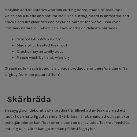
A stylish and decorative wooden cutting board, made of teak root
which has a rustic and natural look. The cutting board is untreated and
cracks and irregularities can occur as part of the wood. Teak root
contains natural oil, which can leave marks on delicate surfaces.
Size: ca L43xW30xH2 cm
Made of untreated teak root
Cracks may naturally occur
Please wash by hand, wipe dry
(Please note - each board is a unique product, and therefore can differ
slightly from the pictured item)
Skärbräda
En snygg och dekorativ skärbräda i trä, tillverkad av teakrot med ett
rustikt och naturligt utseende. Skärbrädan är obehandlad och sprickor
och ojämnheter kan förekomma som en del av träet. Teakrot innehåller
naturlig olja, vilket kan ge märken på ömtåliga ytor.