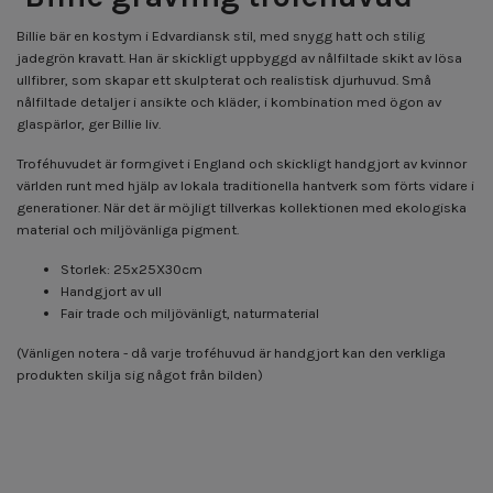
Billie bär en kostym i Edvardiansk stil, med snygg hatt och stilig
jadegrön kravatt.
Han är skickligt uppbyggd av nålfiltade skikt av lösa
ullfibrer, som skapar ett skulpterat och realistisk djurhuvud. Små
nålfiltade detaljer i ansikte och kläder, i kombination med ögon av
glaspärlor, ger Billie liv.
Troféhuvudet är formgivet i England och skickligt handgjort av kvinnor
världen runt med hjälp av lokala traditionella hantverk som förts vidare i
generationer. När det är möjligt tillverkas kollektionen med ekologiska
material och miljövänliga pigment.
Storlek: 25x25X30cm
Handgjort av ull
Fair trade och miljövänligt, naturmaterial
(Vänligen notera - då varje troféhuvud är handgjort kan den verkliga
produkten skilja sig något från bilden)