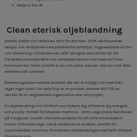
Made in the UK
Clean eterisk oljeblandning
Renare, bättre och rättvisare doft för ditt hem. 100% växtbaserade
vaxljus och doftpinnar med parabenfria doftoljor, högkvalitativa dofter
och tillverkning i Storbritannien. WXY designar sina dofter för att
framkalla sinnestillstånd och outtalade känslor som bara doft kan
kommunicera. Deras estetik är ren och enkel, passar i alla rum och låter
dofterna stå i centrum.
Återvinningsbara material används där det är möjligt och praktiskt
taget ingen plast. Vid varje köp av en produkt donerar WXY 3% av
vinsten till en välgörenhetsorganisation eller ett projekt.
En oljeblandning mot trötthet som hjälper dig att känna dig energisk
och positiv. Perfekt för blivande mammor, citron sägs lindra illamående
på morgonen, medan citronella används för att lyfta ett nedstämt
humör. Citronella sägs också avvärja vissa insekter, perfekt för
sommarkvällar utomhus. Kombinera oljeblandningen med WXY diffuser
för eterisk olja.