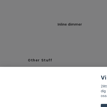
Inline dimmer
Other Stuff
LEGAL
Vi
ABOUT US
INFO & CONTACT
2li
dig
oss