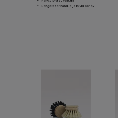
Handgjord av teakträ
Rengörs för hand, olja in vid behov