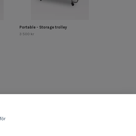
Portable - Storage trolley
3 500 kr
för