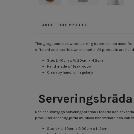
ABOUT THIS PRODUCT
This gorgeous teak wood serving board can be used for se
different and has its own character. All products are han
Size: L 40cm x W 20cm x H 2cm
Hand made of teak wood
Clean by hand, oil regularly
Serveringsbräda 
Den här ursnygga serveringsbrädan i teakträ kan användas t
produkter är handgjorda av lokala hantverkare och kan var
Storlek: L 40cm x B 20cm x H 2cm