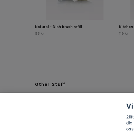
Natural - Dish brush refill
Kitchen
55 kr
119 kr
Other Stuff
LEGAL
Vi
ABOUT US
INFO & CONTACT
2li
dig
oss