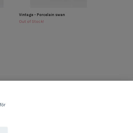
Vintage - Porcelain swan
Out of Stock!
för