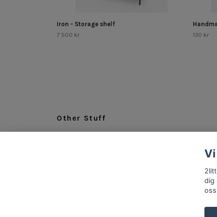
Iron - Storage shelf
Handma
7 500 kr
130 kr
Other Stuff
LEGAL
Vi
ABOUT US
INFO & CONTACT
2li
dig
oss
© 2026 2littlespoons