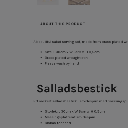
ABOUT THIS PRODUCT
A beautiful salad serving set, made from brass plated wr
Size: L 30cm x W 6cm x H 0,5cm
Brass plated wrought iron
Please wash by hand
Salladsbestick
Ett vackert salladsbestick i smidesjärn med mässingsplä
Storlek: L 30cm x W 6cm x H 0,5cm
Mässingsplätterat smidesjärn
Diskas för hand