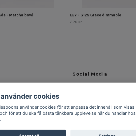
de - Matcha bowl
E27 - G125 Grace dimmable
220 kr
Social Media
Facebook
 använder cookies
Instagram
ttlespoons använder cookies för att anpassa det innehåll som visas 
 och för att du ska få bästa tänkbara upplevelse när du handlar hos
.