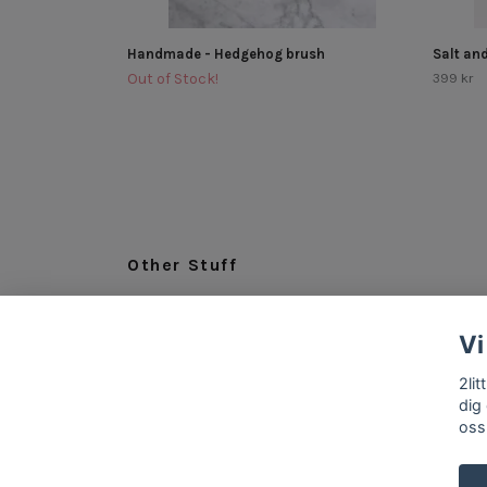
Handmade - Hedgehog brush
Salt an
Out of Stock!
399 kr
Other Stuff
LEGAL
Vi
ABOUT US
INFO & CONTACT
2li
dig
oss
© 2026 2littlespoons