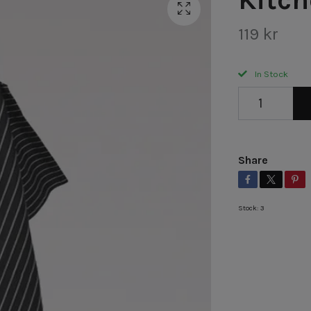
119 kr
In Stock
Share
Stock:
3