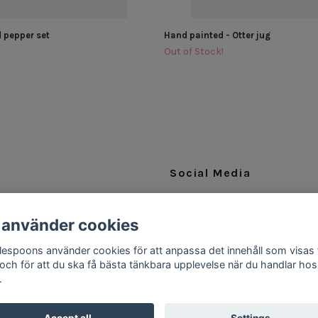
d pepper set
Hand painted - Otter jug
Out of Stock!
Social Media
Facebook
 använder cookies
Instagram
ttlespoons använder cookies för att anpassa det innehåll som visas 
 och för att du ska få bästa tänkbara upplevelse när du handlar hos
.