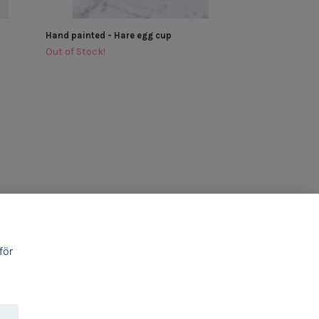
Hand painted - Hare egg cup
Out of Stock!
för