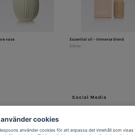
re vase
Essential oil - Immerse blend
230 kr
Social Media
Facebook
 använder cookies
Instagram
ttlespoons använder cookies för att anpassa det innehåll som visas 