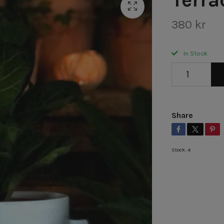
380 kr
In Stock
Share
Stock:
4