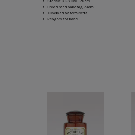
Storlek: D 12/18xH 20cm
Bredd med handtag 23cm
Tillverkad av terrakotta
Rengörs för hand