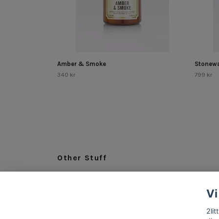
Amber & Smoke
Stonewa
340 kr
799 kr
Other Stuff
LEGAL
Vi
ABOUT US
INFO & CONTACT
2li