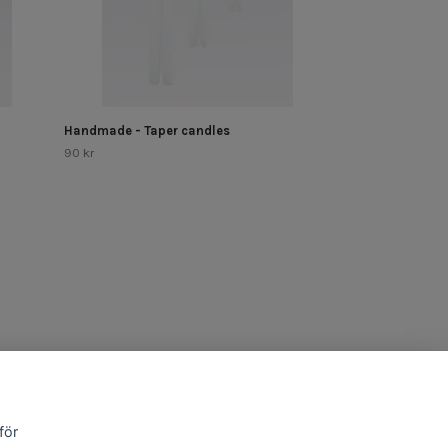
Handmade - Taper candles
90 kr
för