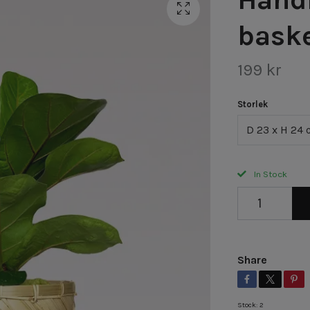
bask
199 kr
Storlek
D 23 x H 24
In Stock
Share
Stock:
2