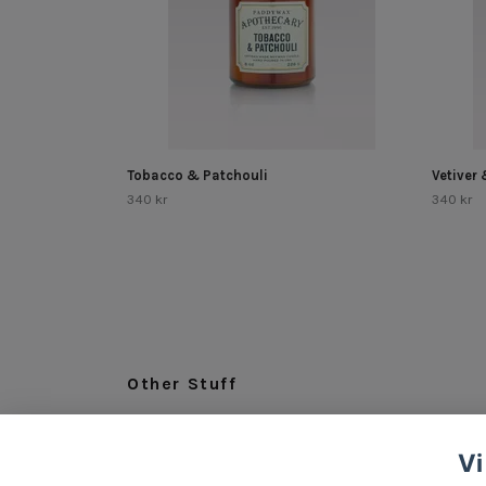
Tobacco & Patchouli
Vetive
340 kr
340 kr
Other Stuff
LEGAL
Vi
ABOUT US