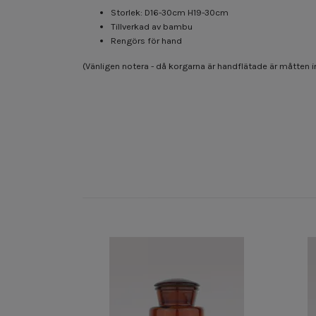
Storlek: D16-30cm H19-30cm
Tillverkad av bambu
Rengörs för hand
(Vänligen notera - då korgarna är handflätade är måtten 