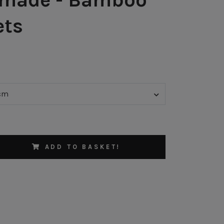
ets
 cm
ADD TO BASKET!