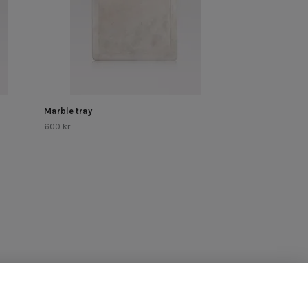
Marble tray
600 kr