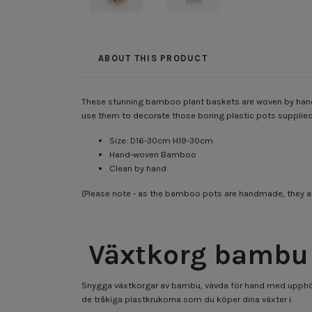
ABOUT THIS PRODUCT
These stunning bamboo plant baskets are woven by hand a
use them to decorate those boring plastic pots supplied
Size: D16-30cm H19-30cm
Hand-woven Bamboo
Clean by hand
(Please note - as the bamboo pots are handmade, they 
Växtkorg bambu
Snygga växtkorgar av bambu, vävda för hand med upphöjda f
de tråkiga plastkrukorna som du köper dina växter i.