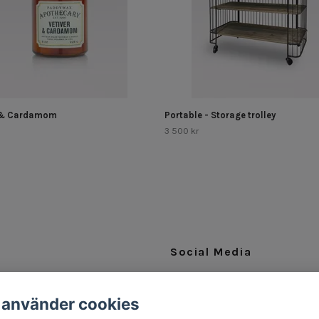
r & Cardamom
Portable - Storage trolley
3 500 kr
Social Media
Facebook
 använder cookies
Instagram